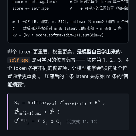
score = self.wgate(x)      # ② 同时给每个 token 算一个"重要
score += self.ape          #    + 可学习的位置偏置（块内第几位
# ③ 形状 [B, 组数, m, 512]，softmax 沿 dim=2（组内 m 个分数
#    然后用这些权重对 m 条 latent 加权求和 → m 条变 1 条

哪个 token 更重要、权重更高，
是模型自己学出来的
。
是可学习的位置偏置—— 块内第 1、2、3、4
self.ape
个 token 各有不同的偏置项，让模型能学会"块内哪个位
置通常更重要"。 压缩后的 1 条 latent 是原始 m 条的
"智
能摘要"
。
a
a
S
= Softmax
( Z
+ B
;
i
row
mi:m(i+1)
b
b
Z
+ B
)
m(i-1):mi
Comp
C
= Σ S
⊙ C
（论文式 11、12）
i
j
j