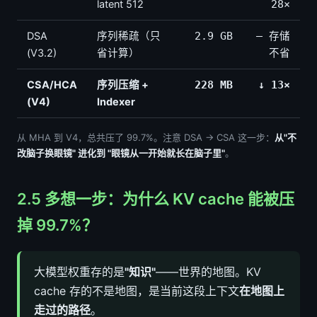
latent 512
28×
DSA
序列稀疏（只
2.9 GB
— 存储
(V3.2)
省计算）
不省
CSA/HCA
序列压缩 +
228 MB
↓ 13×
(V4)
Indexer
从 MHA 到 V4，总共压了 99.7%。注意 DSA → CSA 这一步：
从"不
改脑子换眼镜" 进化到 "眼镜从一开始就长在脑子里"
。
2.5 多想一步：为什么 KV cache 能被压
掉 99.7%？
大模型权重存的是
"知识"
——世界的地图。KV
cache 存的不是地图，是当前这段上下文
在地图上
走过的路径
。