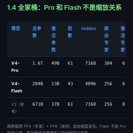
1.4 全家桶：Pro 和 Flash 不是缩放关系
模型
总参
激
层
hidden
路
激
数
活
数
由
活
参
专
专
数
家
家
V4-
1.6T
49B
61
7168
384
6
Pro
V4-
284B
13B
43
4096
256
6
Flash
V3（参
671B
37B
61
7168
256
8
考）
两款都用 FP4（专家）+ FP8（其他）混合精度发布。Flash 不是 Pro
的缩小版，是为低成本推理专门设计的独立架构。