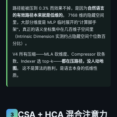
路径能被压到 0.3% 而效果不掉，是因为
自然语言
的有效路径本来就是低维的
。 7168 维的隐藏空间
里，大部分维度是 MLP 临时展开的"计算脚手
架"，真正的语义坐标集中在几百维子空间里
（Intrinsic Dimension 实测约占隐藏空间个位数百
分比）。
V4 所有压缩——MLA 砍维度、Compressor 砍条
数、Indexer 选 top-k——
都在压路径，没人动地
图
。 这不是算法的胜利，是语言本身的低维性
质。
CSA + HCA 混合注意力
3