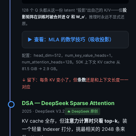
128 个 Q 头都从这一份 latent "投影"出自己的 K/V——但
投
影矩阵在训练时被合并进 Q' 和 W_o'
，推理时永远不显式还
原。
查看：MLA 的数学技巧（吸收投影）
配置：head_dim=512，num_key_value_heads=1，
num_attention_heads=128。50K 上下文 KV cache 从
81.5 GiB → 2.9 GB。
↓ 留下：每条 KV 变小了，但
条数
还是和上下文长度一一
对应
DSA — DeepSeek Sparse Attention
2025 · DeepSeek V3.2
🔥 DeepSeek 原创
KV cache 全存，但
注意力计算时只看 top-k
。装
一个轻量 Indexer 打分，挑最相关的 2048 条来