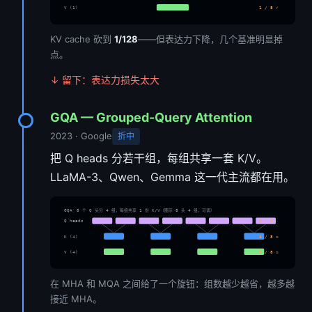
V (1)
1 / 8 ✓
KV cache 砍到
1/128
——但表达力下降，几个基准明显掉
点。
↓ 留下：表达力损失太大
GQA — Grouped-Query Attention
2023 · Google
折中
把 Q heads 分若干组，每组共享一套 K/V。
LLaMA-3、Qwen、Gemma 这一代主流都在用。
GQA：8 个 Q 头分 4 组，每组共享 1 份 K/V（图示 8 头 4 组，可调）
Q heads
8 / 8
K (4)
4 / 8 ⚖
V (4)
4 / 8 ⚖
在 MHA 和 MQA 之间给了一个旋钮：组数越少越省，越多越
接近 MHA。