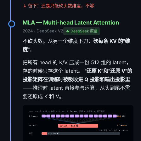
↓ 留下：还是只能砍头数维度，不够
MLA — Multi-head Latent Attention
2024 · DeepSeek V2
🔥 DeepSeek 原创
不砍头数。从另一个维度下刀：
砍每条 KV 的"维
度"
。
把所有 head 的 K/V 压成一份 512 维的 latent，
存的时候只存这个 latent。
"还原 K"和"还原 V"的
投影矩阵在训练时被吸收进 Q 投影和输出投影里
——推理时 latent 直接参与运算，从头到尾不需
要还原成 K 和 V。
MLA：128 个 Q 头 + 共享 1 份 512 维 latent（不是 K 也不是 V，是压缩态）
Q heads
128
× 128
latent · 512 维
Latent
1 latent
↑ MHA 标准 K+V 合计 = 14336 维
维度
512 (MLA)