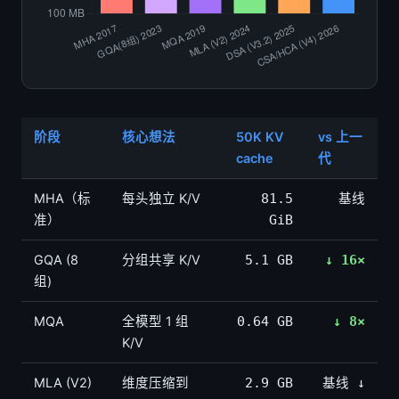
阶段
核心想法
50K KV
vs 上一
cache
代
MHA（标
每头独立 K/V
81.5
基线
准）
GiB
GQA (8
分组共享 K/V
5.1 GB
↓ 16×
组)
MQA
全模型 1 组
0.64 GB
↓ 8×
K/V
MLA (V2)
维度压缩到
2.9 GB
基线 ↓