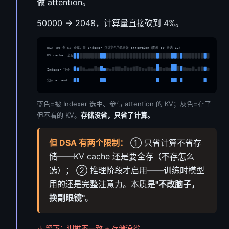
做 attention。
50000 → 2048，计算量直接砍到 4%。
DSA：50 条 KV 全存，但 Indexer 只挑亮色的几条做 attention（图示 50 条选 12）
KV cache (全存)
Indexer 打分
实际 attend
蓝色=被 Indexer 选中、参与 attention 的 KV；灰色=存了
但不看的 KV。
存储没省，只省了计算。
但 DSA 有两个限制：
① 只省计算不省存
储——KV cache 还是要全存（不存怎么
选）； ② 推理阶段才启用——训练时模型
用的还是完整注意力。本质是
"不改脑子，
换副眼镜"
。
↓ 留下：训推不一致 + 存储没省