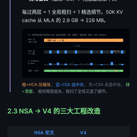
每过两层 = 1 全局粗扫 + 1 精选细节。50K KV
cache 从 MLA 的 2.9 GB → 228 MB。
V4：相邻两层做不同的事——HCA 看全局轮廓，CSA 选细节，滑窗兜底（图示 128 tokens）
≈1 块
HCA 层
压缩 128 → 1 条
128:1 全看
↓ 下一层
32 块
CSA 层
4:1 压缩
+ Indexer
选 top-k
滑窗 (128)
兜底
橙=HCA 压缩块
，
蓝=CSA 选中块
，
灰=CSA 未选中块
，
绿
=滑窗
。 相邻两层组合，既扫了全局又选了细节。
2.3 NSA → V4 的三大工程改造
NSA 论文
V4