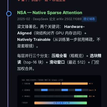
NSA — Native Sparse Attention
2025-02 · DeepSeek 论文 arXiv 2502.11089
理论铺路
梁文锋署名。两个关键词：
Hardware-
Aligned
（块结构对齐 GPU 内存访问）+
Natively Trainable
（从训练第一步就用稀疏，不
是套眼镜）。
每层并行三个分支：
压缩全看
（粗概览）+
选块精
读
（top-16 块）+
滑动窗口
（最近 512）+ 门控
加权合并。
NSA：每层三分支并行，门控加权（图示 64 tokens 上下文）
① 压缩全看
32:1
② 选块精读
top-k 块
③ 滑动窗口
最近 16
门控合并
α·① + β·② + γ·③