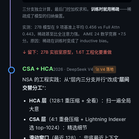
三分支独立计算，最后门控加权求和。
训练时就用稀疏
——稀
疏成了模型的归纳偏置。
实测：27B 模型在 9 项基准上平均 0.456 vs Full Attn
0.443，稀疏甚至比全注意力强。 AIME 24 数学竞赛 +7.5
分。原因：稀疏在训练时变成了 inductive bias。
↓ 留下：27B 实验室原型，1.6T 工程化要重做
CSA + HCA
2026 · DeepSeek V4
🚀 V4 落地
NSA 的工程实践：从"层内三分支并行"改成"
层间
交替分工
"：
HCA 层
（128:1 重压缩 + 全看）：扫一遍全局
大意
CSA 层
（4:1 重叠压缩 + Lightning Indexer
选 top-1024）：精选细节
滑动窗口
（最近 128）：兜底最近上下文