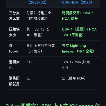
（2025-02）
CSA/HCA（2026）
三分支
每层并行跑三个，
奇偶层交替：CSA /
怎么放
门控加权求和
HCA 错开
压缩块
统一 32（步长
CSA 4（重叠）/ HCA
大小
16，重叠）
128（不重叠）
选
复用压缩分支分数
独立 Lightning
top-k
（可微分）
Indexer（FP4 全程）
滑窗大
512
128（= max(块大
小
小)）
训练阶
是
是（继承 NSA）
段就用
2.4 一图看完：50K 上下文 KV cache 怎