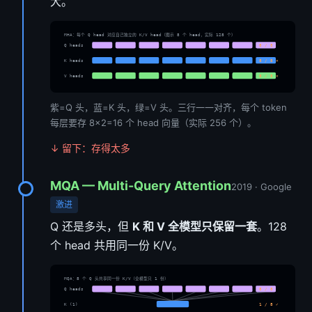
大。
MHA：每个 Q head 对应自己独立的 K/V head（图示 8 个 head，实际 128 个）
Q heads
8 / 8
K heads
8 / 8 ✕
V heads
8 / 8 ✕
紫=Q 头，蓝=K 头，绿=V 头。三行一一对齐，每个 token
每层要存 8×2=16 个 head 向量（实际 256 个）。
↓ 留下：存得太多
MQA — Multi-Query Attention
2019 · Google
激进
Q 还是多头，但
K 和 V 全模型只保留一套
。128
个 head 共用同一份 K/V。
MQA：8 个 Q 头共享同一份 K/V（全模型只 1 份）
Q heads
8 / 8
K (1)
1 / 8 ✓