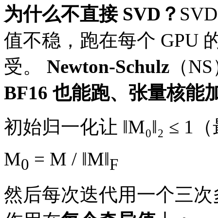
为什么不直接 SVD？
SVD
值不稳，跑在每个 GPU
受。
Newton-Schulz
（N
BF16 也能跑、张量核能
初始归一化让 ‖M₀‖₂ ≤ 
M
= M / ‖M‖
0
F
然后每次迭代用一个三次多项式 p(x