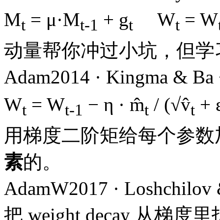
M
= μ·M
+ g
W
= W
t
t-1
t
t
动量帮你冲过小坑，但学
Adam
2014 · Kingma & Ba
W
= W
− η · m̂
/ (√v̂
+ 
t
t-1
t
t
用梯度二阶矩给每个参数加
素
的。
AdamW
2017 · Loshchilov 
把 weight decay 从