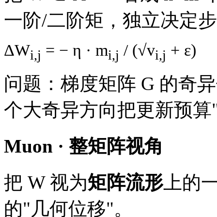
一阶/二阶矩，独立决定
ΔW
= − η · m
/ (√v
+ ε)
i,j
i,j
i,j
问题：梯度矩阵 G 的奇
个大奇异方向把更新预算
Muon · 整矩阵视角
把 W 视为
矩阵流形
上的一
的"几何位移"。