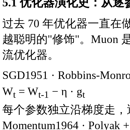
5.1 优化器演化史：从逐
过去 70 年优化器一直
越聪明的"修饰"。Muon
流优化器。
SGD
1951 · Robbins-Monr
W
= W
− η · g
t
t-1
t
每个参数独立沿梯度走，遇到
Momentum
1964 · Polyak