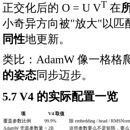
T
正交化后的 O = U V
在
小奇异方向被"放大"以
同性
地更新。
类比：AdamW 像一格格爬
的姿态
同步迈步。
5.7 V4 的实际配置一览
项
V4 取值
覆盖参数比例
99.9%
除 embedding / head / R
AdamW 兜底参数量
< 2B
这些参数要么不是矩阵，要么