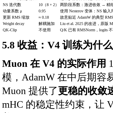
NS 迭代数
10（8 + 2）
两阶段系数：激进收敛 → 精
动量系数 μ
0.95
使用 Nesterov 变体：NS 输入用 
更新 RMS 缩放
≈ 0.18
故意贴近 AdamW 的典型 RM
Weight decay
解耦施加
Liu et al. 2025 的改进，原版 
QK-Clip
不使用
Q/K 已有 RMSNorm，logits
5.8 收益：V4 训练为
Muon 在 V4 的实际作用
1
模，AdamW 在中后期容易出现 l
Muon 提供了
更稳的收敛
mHC 的稳定性约束，让 