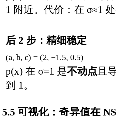
1 附近。代价：在 σ≈1
后 2 步：精细稳定
(a, b, c) = (2, −1.5, 0.5)
p(x) 在 σ=1 是
不动点
且
到 1。
5.5 可视化：奇异值在 N