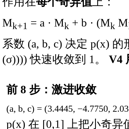
作用在
每个奇异值
上：
M
= a · M
+ b · (M
M
k+1
k
k
系数 (a, b, c) 决定 p(x
(σ)))) 快速收敛到 1。
V4
前 8 步：激进收敛
(a, b, c) = (3.4445, −4.7750, 2.0
p(x) 在 [0,1] 上把小奇异