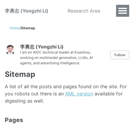
李勇志 (Yongzhi Li)
Research Area
Home
/
Sitemap
李勇志 (Yongzhi Li)
I am an AIGC technical leader at Kuaishou,
Follow
working on multimodal generation, LLMs, AI
agents, and advertising intelligence.
Sitemap
A list of all the posts and pages found on the site. For
you robots out there is an
XML version
available for
digesting as well.
Pages