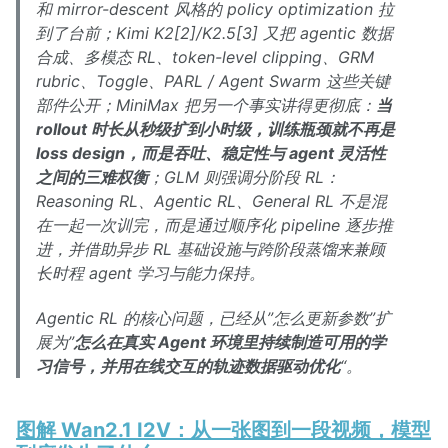
和 mirror-descent 风格的 policy optimization 拉
到了台前；Kimi K2[2]/K2.5[3] 又把 agentic 数据
合成、多模态 RL、token-level clipping、GRM
rubric、Toggle、PARL / Agent Swarm 这些关键
部件公开；MiniMax 把另一个事实讲得更彻底：
当
rollout 时长从秒级扩到小时级，训练瓶颈就不再是
loss design，而是吞吐、稳定性与 agent 灵活性
之间的三难权衡
；GLM 则强调分阶段 RL：
Reasoning RL、Agentic RL、General RL 不是混
在一起一次训完，而是通过顺序化 pipeline 逐步推
进，并借助异步 RL 基础设施与跨阶段蒸馏来兼顾
长时程 agent 学习与能力保持。
Agentic RL 的核心问题，已经从”怎么更新参数”扩
展为”
怎么在真实 Agent 环境里持续制造可用的学
习信号，并用在线交互的轨迹数据驱动优化
“。
图解 Wan2.1 I2V：从一张图到一段视频，模型