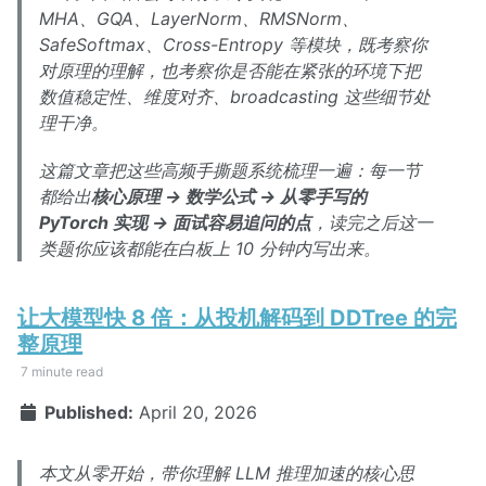
MHA、GQA、LayerNorm、RMSNorm、
SafeSoftmax、Cross-Entropy 等模块，既考察你
对原理的理解，也考察你是否能在紧张的环境下把
数值稳定性、维度对齐、broadcasting 这些细节处
理干净。
这篇文章把这些高频手撕题系统梳理一遍：每一节
都给出
核心原理 → 数学公式 → 从零手写的
PyTorch 实现 → 面试容易追问的点
，读完之后这一
类题你应该都能在白板上 10 分钟内写出来。
让大模型快 8 倍：从投机解码到 DDTree 的完
整原理
7 minute read
Published:
April 20, 2026
本文从零开始，带你理解 LLM 推理加速的核心思